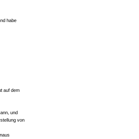
und habe
ut auf dem
kann, und
stellung von
inaus